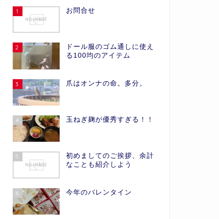
お問合せ
1
ドール服のゴム通しに使え
2
る100均のアイテム
爪はオンナの命。多分。
3
玉ねぎ麹が優秀すぎる！！
4
初めましてのご挨拶、余計
5
なことも紹介しよう
今年のバレンタイン
6