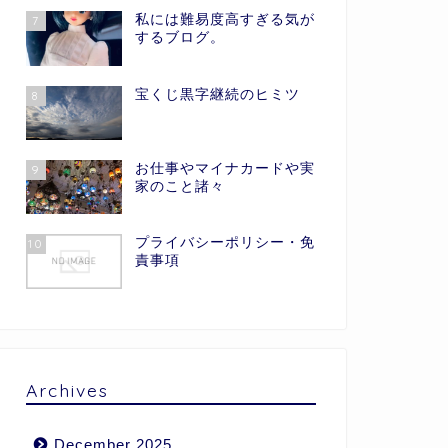
私には難易度高すぎる気が
7
するブログ。
宝くじ黒字継続のヒミツ
8
お仕事やマイナカードや実
9
家のこと諸々
プライバシーポリシー・免
10
責事項
Archives
December 2025