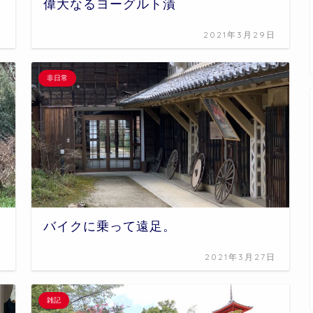
偉大なるヨーグルト漬
日
2021年3月29日
非日常
バイクに乗って遠足。
日
2021年3月27日
雑記