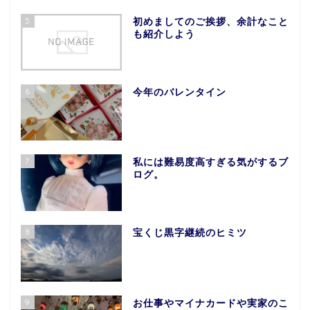
5
初めましてのご挨拶、余計なこと
も紹介しよう
6
今年のバレンタイン
7
私には難易度高すぎる気がするブ
ログ。
8
宝くじ黒字継続のヒミツ
9
お仕事やマイナカードや実家のこ